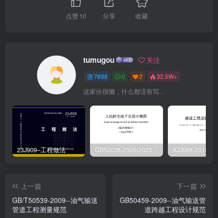
点赞
10
分享
收藏
tumugou
关注
7698
0
2
32.5W+
这家伙很懒，什么都没有写...
23J909–工程做法
GB50038-2005(2023版)–人民防空地下室设计规范
上一篇
下一篇
GB/T50539-2009--油气输送
GB50459-2009--油气输送管
管道工程测量规范
道跨越工程设计规范