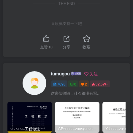
THE END
喜欢就支持一下吧
点赞
10
分享
收藏
tumugou
关注
7698
0
2
32.5W+
这家伙很懒，什么都没有写...
23J909–工程做法
GB50038-2005(2023版)–人民防空地下室设计规范