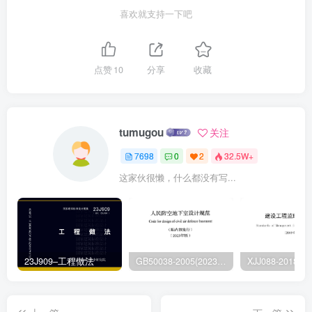
喜欢就支持一下吧
点赞
10
分享
收藏
tumugou
关注
7698
0
2
32.5W+
这家伙很懒，什么都没有写...
23J909–工程做法
GB50038-2005(2023版)–人民防空地下室设计规范