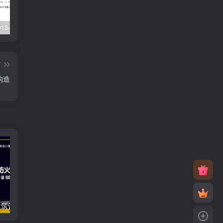
XJJ088-2018–建设工程监理工作规程
22G101-1–混凝土结构施工图平面整体表示方法制图规则和构造详图（现浇混凝土框架、剪力墙、梁、板）
23J916-1–住宅排气道（一）
篇
构造
18J811-1–《建筑设计防火规范》图示
12J201–平屋面建筑构造