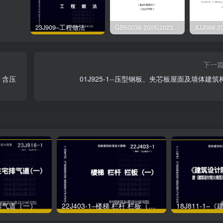
23J909–工程做法
GB50038-2005(2023版)–人民防空地下室设计规范
下一
）含压
01J925-1--压型钢板、夹芯板屋面及墙体建筑
宅排气道（一）
22J403-1–楼梯 栏杆 栏板（一）