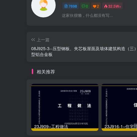
7698
0
2
32.5W+
这家伙很懒，什么都没有写...
上一篇
08J925-3--压型钢板、夹芯板屋面及墙体建筑构造（三
型铝合金板
相关推荐
23J909–工程做法
23J916-1–住