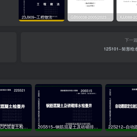
23J909–工程做法
GB50038-2005(2023版)–人民防空地下室设计规范
下一
12S101--矩形
22S521–预制装配式混凝土检查井
20S515–钢筋混凝土及砖砌排水检查井