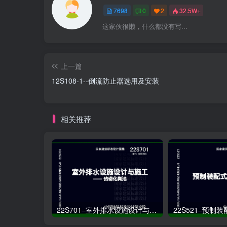
7698
0
2
32.5W+
这家伙很懒，什么都没有写...
上一篇
12S108-1--倒流防止器选用及安装
相关推荐
22S701–室外排水设施设计与施工——砖砌化粪池