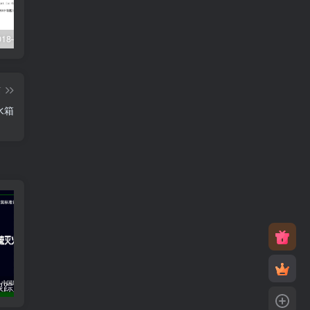
XJJ088-2018–建设工程监理工作规程
22G101-1–混凝土结构施工图平面整体表示方法制图规则和构造详图（现浇混凝土框架、剪力墙、梁、板）
23J916-1–住宅排气道（一）
篇
给水箱
22S212–自动跟踪定位射流灭火系统选用与安装
23S516–混凝土排水管道基础及接口