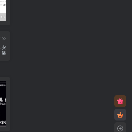
XJJ088-2018–建设工程监理工作规程
22G101-1–混凝土结构施工图平面整体表示方法制图规则和构造详图（现浇混凝土框架、剪力墙、梁、板）
23J916-1–住宅排气道（一）
篇
工安
装
01K403、01(03)K403–风机盘管安装（含2003年局部修改版）
05SK510–小城镇住宅采暖通风设备选用与安装
05K102–