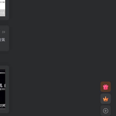
XJJ088-2018–建设工程监理工作规程
22G101-1–混凝土结构施工图平面整体表示方法制图规则和构造详图（现浇混凝土框架、剪力墙、梁、板）
23J916-1–住宅排气道（一）
篇
安装
01K403、01(03)K403–风机盘管安装（含2003年局部修改版）
05SK510–小城镇住宅采暖通风设备选用与安装
05K102–