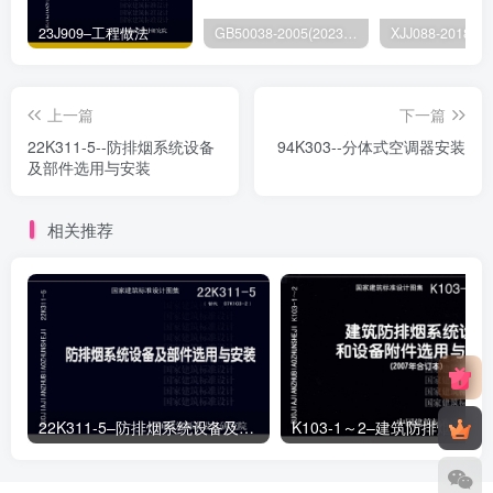
23J909–工程做法
GB50038-2005(2023版)–人民防空地下室设计规范
上一篇
下一篇
22K311-5--防排烟系统设备
94K303--分体式空调器安装
及部件选用与安装
相关推荐
22K311-5–防排烟系统设备及部件选用与安装
K103-1～2–建筑防排烟系统设计和设备附件选