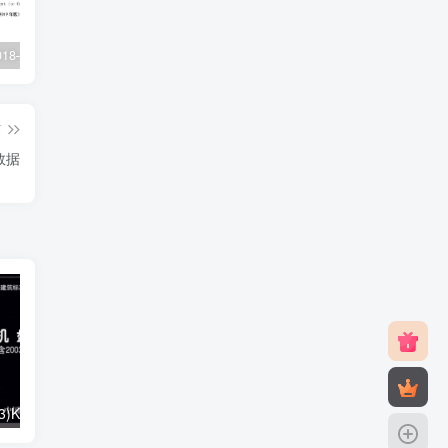
XJJ088-2018–建设工程监理工作规程
22G101-1–混凝土结构施工图平面整体表示方法制图规则和构造详图（现浇混凝土框架、剪力墙、梁、板）
23J916-1–住宅排气道（一）
篇
数据
01K403、01(03)K403–风机盘管安装（含2003年局部修改版）
05SK510–小城镇住宅采暖通风设备选用与安装
05K102–