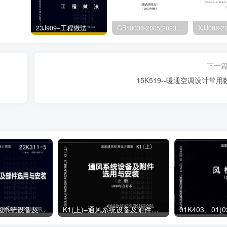
23J909–工程做法
GB50038-2005(2023版)–人民防空地下室设计规范
下一
15K519--暖通空调设计常用
22K311-5–防排烟系统设备及部件选用与安装
K1(上)–通风系统设备及附件选用与安装（上册）（2010年合订本）