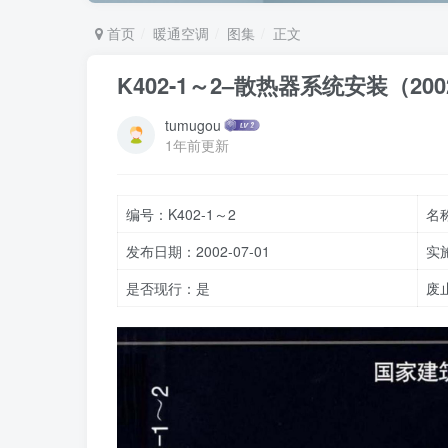
首页
暖通空调
图集
正文
K402-1～2–散热器系统安装（20
tumugou
1年前更新
编号：K402-1～2
名
发布日期：2002-07-01
实施
是否现行：是
废