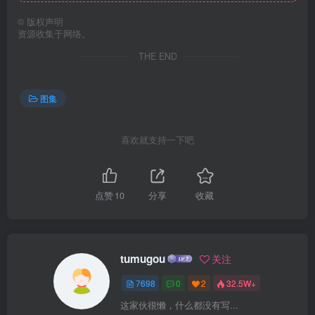
©
版权声明
资源收集于网络。
THE END
图集
喜欢就支持一下吧
点赞
10
分享
收藏
tumugou
关注
7698
0
2
32.5W+
这家伙很懒，什么都没有写...