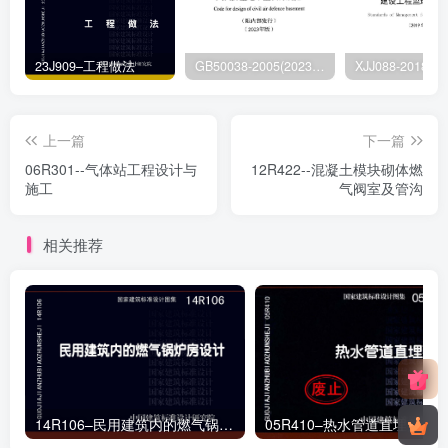
23J909–工程做法
GB50038-2005(2023版)–人民防空地下室设计规范
上一篇
下一篇
06R301--气体站工程设计与
12R422--混凝土模块砌体燃
施工
气阀室及管沟
相关推荐
14R106–民用建筑内的燃气锅炉房设计
05R410–热水管道直埋敷设