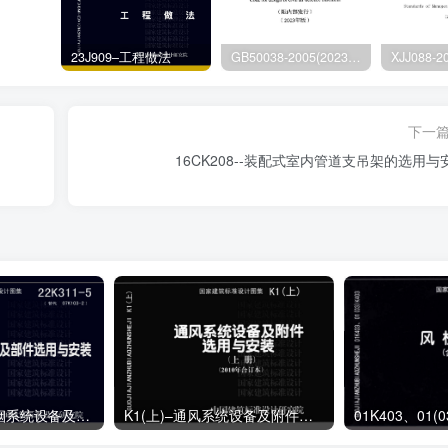
23J909–工程做法
GB50038-2005(2023版)–人民防空地下室设计规范
下一
16CK208--装配式室内管道支吊架的选用与
22K311-5–防排烟系统设备及部件选用与安装
K1(上)–通风系统设备及附件选用与安装（上册）（2010年合订本）