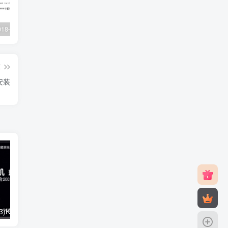
XJJ088-2018–建设工程监理工作规程
22G101-1–混凝土结构施工图平面整体表示方法制图规则和构造详图（现浇混凝土框架、剪力墙、梁、板）
23J916-1–住宅排气道（一）
篇
安装
01K403、01(03)K403–风机盘管安装（含2003年局部修改版）
05SK510–小城镇住宅采暖通风设备选用与安装
05K102–