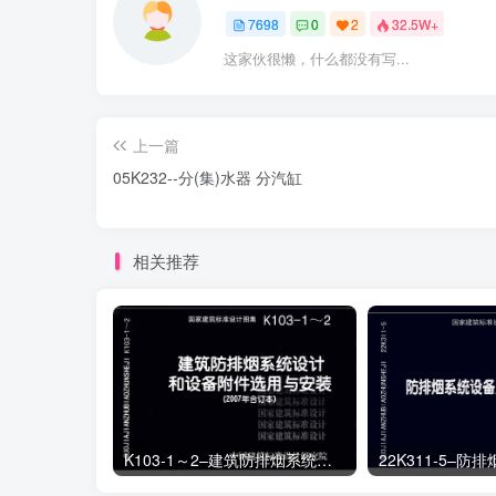
7698
0
2
32.5W+
这家伙很懒，什么都没有写...
上一篇
05K232--分(集)水器 分汽缸
相关推荐
K103-1～2–建筑防排烟系统设计和设备附件选用与安装（2007年合订本）