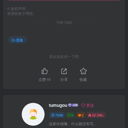
©
版权声明
资源收集于网络。
THE END
图集
喜欢就支持一下吧
点赞
10
分享
收藏
tumugou
关注
7698
0
2
32.5W+
这家伙很懒，什么都没有写...