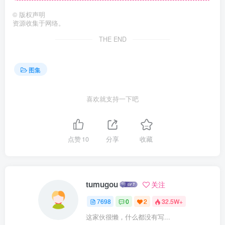
©
版权声明
资源收集于网络。
THE END
图集
喜欢就支持一下吧
点赞
10
分享
收藏
tumugou
关注
7698
0
2
32.5W+
这家伙很懒，什么都没有写...