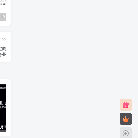
XJJ088-2018–建设工程监理工作规程
22G101-1–混凝土结构施工图平面整体表示方法制图规则和构造详图（现浇混凝土框架、剪力墙、梁、板）
23J916-1–住宅排气道（一）
篇
空调
专业
01K403、01(03)K403–风机盘管安装（含2003年局部修改版）
05SK510–小城镇住宅采暖通风设备选用与安装
05K102–