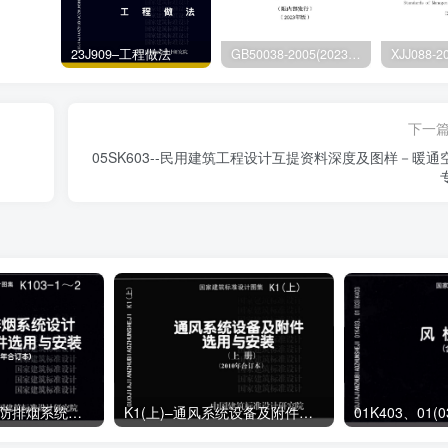
23J909–工程做法
GB50038-2005(2023版)–人民防空地下室设计规范
下一
05SK603--民用建筑工程设计互提资料深度及图样－暖通
K103-1～2–建筑防排烟系统设计和设备附件选用与安装（2007年合订本）
K1(上)–通风系统设备及附件选用与安装（上册）（2010年合订本）